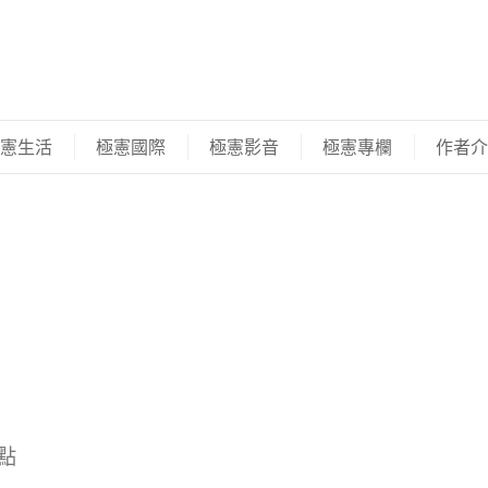
憲生活
極憲國際
極憲影音
極憲專欄
作者介
焦點