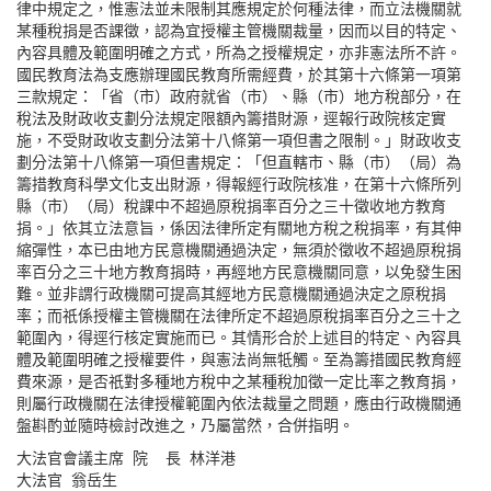
律中規定之，惟憲法並未限制其應規定於何種法律，而立法機關就
某種稅捐是否課徵，認為宜授權主管機關裁量，因而以目的特定、
內容具體及範圍明確之方式，所為之授權規定，亦非憲法所不許。
國民教育法為支應辦理國民教育所需經費，於其第十六條第一項第
三款規定：「省（市）政府就省（市）、縣（市）地方稅部分，在
稅法及財政收支劃分法規定限額內籌措財源，逕報行政院核定實
施，不受財政收支劃分法第十八條第一項但書之限制。」財政收支
劃分法第十八條第一項但書規定：「但直轄市、縣（市）（局）為
籌措教育科學文化支出財源，得報經行政院核准，在第十六條所列
縣（市）（局）稅課中不超過原稅捐率百分之三十徵收地方教育
捐。」依其立法意旨，係因法律所定有關地方稅之稅捐率，有其伸
縮彈性，本已由地方民意機關通過決定，無須於徵收不超過原稅捐
率百分之三十地方教育捐時，再經地方民意機關同意，以免發生困
難。並非謂行政機關可提高其經地方民意機關通過決定之原稅捐
率；而祇係授權主管機關在法律所定不超過原稅捐率百分之三十之
範圍內，得逕行核定實施而已。其情形合於上述目的特定、內容具
體及範圍明確之授權要件，與憲法尚無牴觸。至為籌措國民教育經
費來源，是否祇對多種地方稅中之某種稅加徵一定比率之教育捐，
則屬行政機關在法律授權範圍內依法裁量之問題，應由行政機關通
盤斟酌並隨時檢討改進之，乃屬當然，合併指明。
大法官會議主席 院 長 林洋港
大法官 翁岳生