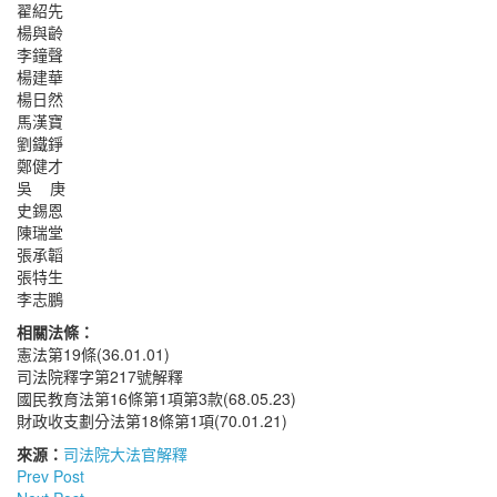
翟紹先
楊與齡
李鐘聲
楊建華
楊日然
馬漢寶
劉鐵錚
鄭健才
吳 庚
史錫恩
陳瑞堂
張承韜
張特生
李志鵬
相關法條：
憲法第19條(36.01.01)
司法院釋字第217號解釋
國民教育法第16條第1項第3款(68.05.23)
財政收支劃分法第18條第1項(70.01.21)
來源：
司法院大法官解釋
Prev Post