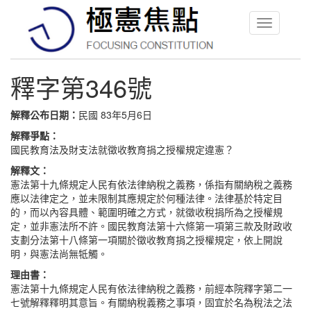
Toggle
navigation
釋字第346號
解釋公布日期：
民國 83年5月6日
解釋爭點：
國民教育法及財支法就徵收教育捐之授權規定違憲？
解釋文：
憲法第十九條規定人民有依法律納稅之義務，係指有關納稅之義務
應以法律定之，並未限制其應規定於何種法律。法律基於特定目
的，而以內容具體、範圍明確之方式，就徵收稅捐所為之授權規
定，並非憲法所不許。國民教育法第十六條第一項第三款及財政收
支劃分法第十八條第一項關於徵收教育捐之授權規定，依上開說
明，與憲法尚無牴觸。
理由書：
憲法第十九條規定人民有依法律納稅之義務，前經本院釋字第二一
七號解釋釋明其意旨。有關納稅義務之事項，固宜於名為稅法之法