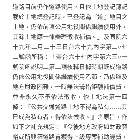
道路目前仍作道路使用，且依土地登記簿記
載於土地總登記時，已登記為『道』地目之
土地，仍依前項公用地役關係繼續使用外，
其餘土地應一律辦理徵收補償。」及同院六
十九年二月二十三日台六十九內字第二○七
二號函所稱：「查台六十七內字第六三○一
號院函說明二第二項核釋日據時期既成道路
仍依公用地役關係繼續使用乙節，乃係顧及
地方財政困難，一時無法籌措鉅額補償費，
並非永久不予依法徵收，依土地法第十四
條：『公共交通道路土地不得為私有……其
已成為私有者，得依法徵收。』之原旨，作
如下之補充規定：『今後地方政府如財政寬
裕或所興築道路曾獲得上級專案補助經費，