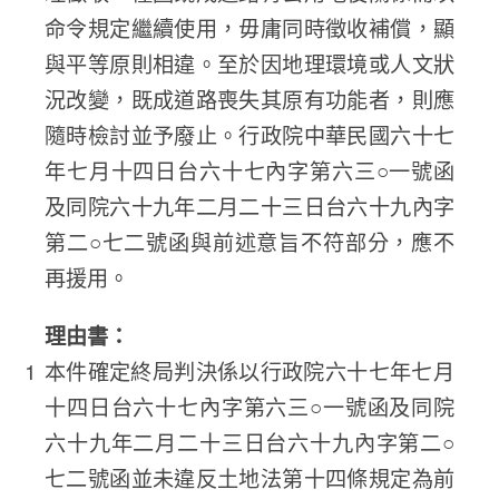
命令規定繼續使用，毋庸同時徵收補償，顯
與平等原則相違。至於因地理環境或人文狀
況改變，既成道路喪失其原有功能者，則應
隨時檢討並予廢止。行政院中華民國六十七
年七月十四日台六十七內字第六三○一號函
及同院六十九年二月二十三日台六十九內字
第二○七二號函與前述意旨不符部分，應不
再援用。
理由書：
本件確定終局判決係以行政院六十七年七月
十四日台六十七內字第六三○一號函及同院
六十九年二月二十三日台六十九內字第二○
七二號函並未違反土地法第十四條規定為前