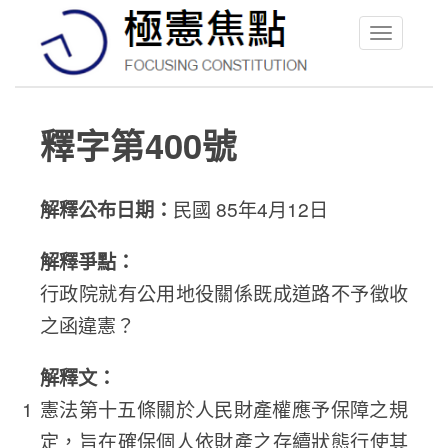
Toggle
navigation
釋字第400號
解釋公布日期：
民國 85年4月12日
解釋爭點：
行政院就有公用地役關係既成道路不予徵收
之函違憲？
解釋文：
憲法第十五條關於人民財產權應予保障之規
定，旨在確保個人依財產之存續狀態行使其