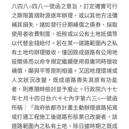
八四八○四八一號函之意旨，訂定確實可行
之期限籌措財源逐年辦理，或以其他方法彌
補其損失，諸如發行分期補償之債券、採取
使用者收費制度、抵稅或以公有土地抵償等
以代替金錢給付。若在某一道路範圍內之私
有土地均辦理徵收，僅因既成道路有公用地
役關係而以命令規定繼續使用毋庸同時徵收
補償，顯與平等原則相違。又因地理環境或
人文狀況改變，既成道路喪失其原有功能
者，則應隨時檢討並予廢止。行政院六十七
年七月十四日台六十七內字第六三○一號函
所稱：「政府依都市計畫主動辦理道路拓寬
或打通工程施工後道路形態業已改變者，該
道路範圍內之私有土地，除日據時期之既成