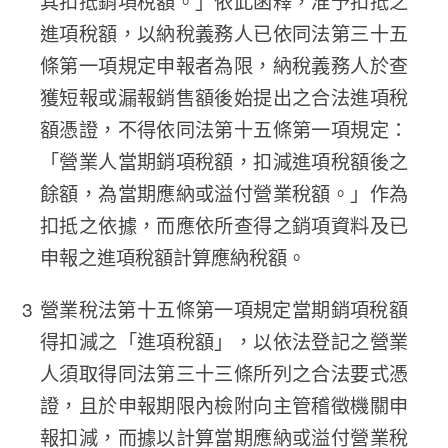
其扣抵銷項稅額。」依此函釋，准予扣抵之
進項稅額，以納稅義務人已依同法第三十五
條第一項規定申報者為限，納稅義務人於查
獲短報或漏報銷售額後始提出之合法進項稅
額憑證，不得依同法第十五條第一項規定：
「營業人當期銷項稅額，扣減進項稅額後之
餘額，為當期應納或溢付營業稅額。」作為
扣抵之依據，而應依所查得之銷項資料及已
申報之進項稅額計算應納稅額。
營業稅法第十五條第一項規定當期銷項稅額
得扣減之「進項稅額」，以依法登記之營業
人須取得同法第三十三條所列之合法要式憑
證，且於申報期限內檢附向主管稽徵機關申
報扣減，而據以計算當期應納或溢付營業稅