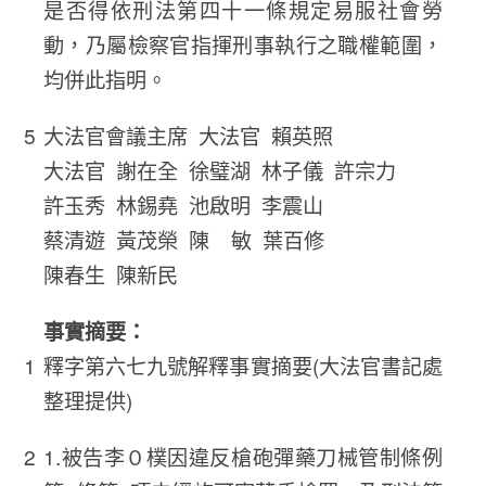
是否得依刑法第四十一條規定易服社會勞
動，乃屬檢察官指揮刑事執行之職權範圍，
均併此指明。
大法官會議主席 大法官 賴英照
大法官 謝在全 徐璧湖 林子儀 許宗力
許玉秀 林錫堯 池啟明 李震山
蔡清遊 黃茂榮 陳 敏 葉百修
陳春生 陳新民
事實摘要：
釋字第六七九號解釋事實摘要(大法官書記處
整理提供)
1.被告李０樸因違反槍砲彈藥刀械管制條例