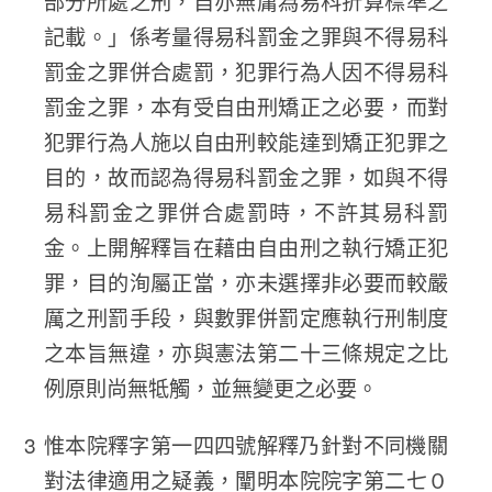
部分所處之刑，自亦無庸為易科折算標準之
記載。」係考量得易科罰金之罪與不得易科
罰金之罪併合處罰，犯罪行為人因不得易科
罰金之罪，本有受自由刑矯正之必要，而對
犯罪行為人施以自由刑較能達到矯正犯罪之
目的，故而認為得易科罰金之罪，如與不得
易科罰金之罪併合處罰時，不許其易科罰
金。上開解釋旨在藉由自由刑之執行矯正犯
罪，目的洵屬正當，亦未選擇非必要而較嚴
厲之刑罰手段，與數罪併罰定應執行刑制度
之本旨無違，亦與憲法第二十三條規定之比
例原則尚無牴觸，並無變更之必要。
惟本院釋字第一四四號解釋乃針對不同機關
對法律適用之疑義，闡明本院院字第二七０