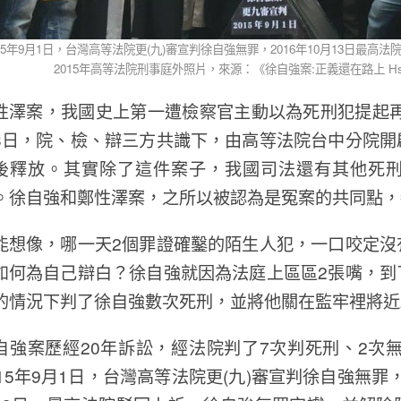
015年9月1日，台灣高等法院更(九)審宣判徐自強無罪，2016年10月13日
2015年高等法院刑事庭外照片，來源：《徐自強案:正義還在路上 Hsu Tzu-ch
性澤案，我國史上第一遭檢察官主動以為死刑犯提起再
3日，院、檢、辯三方共識下，由高等法院台中分院開
後釋放。其實除了這件案子，我國司法還有其他死
。徐自強和鄭性澤案，之所以被認為是冤案的共同點，
能想像，哪一天2個罪證確鑿的陌生人犯，一口咬定沒
如何為自己辯白？徐自強就因為法庭上區區2張嘴，到
的情況下判了徐自強數次死刑，並將他關在監牢裡將近
自強案歷經20年訴訟，經法院判了7次判死刑、2次
015年9月1日，台灣高等法院更(九)審宣判徐自強無罪