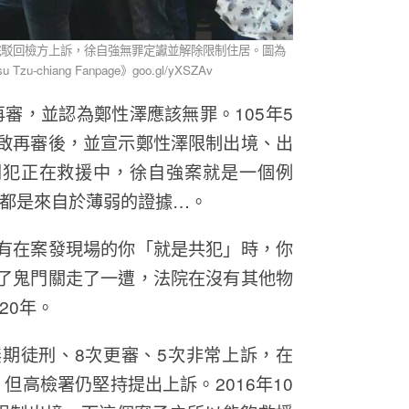
最高法院駁回檢方上訴，徐自強無罪定讞並解除限制住居。圖為
iang Fanpage》goo.gl/yXSZAv
審，並認為鄭性澤應該無罪。105年5
啟再審後，並宣示鄭性澤限制出境、出
刑犯正在救援中，徐自強案就是一個例
都是來自於薄弱的證據…。
有在案發現場的你「就是共犯」時，你
了鬼門關走了一遭，法院在沒有其他物
20年。
無期徒刑、8次更審、5次非常上訴，在
，但高檢署仍堅持提出上訴。2016年10