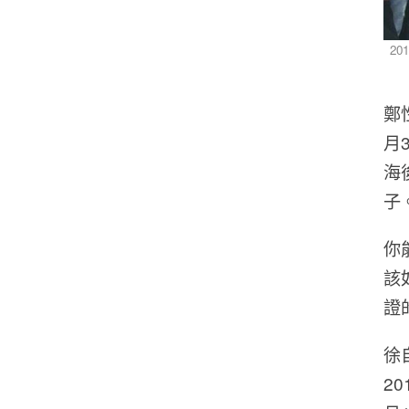
2
鄭
月
海
子
你
該
證
徐
2