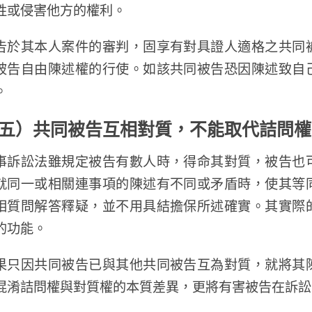
牲或侵害他方的權利。
告於其本人案件的審判，固享有對具證人適格之共同
被告自由陳述權的行使。如該共同被告恐因陳述致自
。
五）共同被告互相對質，不能取代詰問權
事訴訟法雖規定被告有數人時，得命其對質，被告也
就同一或相關連事項的陳述有不同或矛盾時，使其等
相質問解答釋疑，並不用具結擔保所述確實。其實際
的功能。
果只因共同被告已與其他共同被告互為對質，就將其
混淆詰問權與對質權的本質差異，更將有害被告在訴訟