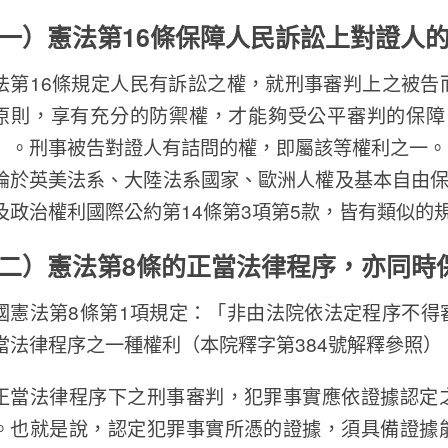
一）憲法第16條保障人民訴訟上對證人
法第16條規定人民有訴訟之權，就刑事審判上之被告
原則，享有充分的防禦權，才能夠受公平審判的保障（
）。刑事被告對證人有詰問的權，即屬該等權利之一。
論於英美法系、大陸法系國家、歐洲人權及基本自由保
及政治權利國際公約第14條第3項第5款，皆有類似的
二）憲法第8條的正當法律程序，亦同時
國憲法第8條第1項規定：「非由法院依法定程序不得
當法律程序之一種權利（本院釋字第384號解釋參照）
正當法律程序下之刑事審判，犯罪事實應依證據認定
。也就是說，認定犯罪事實所憑的證據，須具備證據