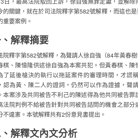
13日，最高法院駁回上訴，徐自強無罪定讞，並解除
今的關鍵，就在於司法院釋字第582號解釋，而這也
的重要案例。
一、解釋摘要
法院釋字第582號解釋，為聲請人徐自強（84年黃春
春棋、陳憶隆供述徐自強為本案共犯。但黃春棋、陳
為了延後槍決的執行以拖延案件的審理時間，才謊
，認為黃、陳二人的證詞，仍然可以作為證據，聲
。本案涉及共同被告不利己的陳述得為他共同被告罪
高法院判例不給被告針對共同被告詰問的機會之部分
分不違憲。本號解釋共有2份意見書提出。
二、解釋文內文分析