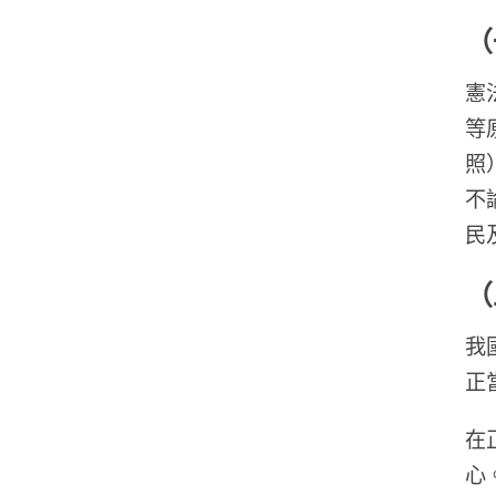
（
憲
等
照
不
民
（
我
正
在
心