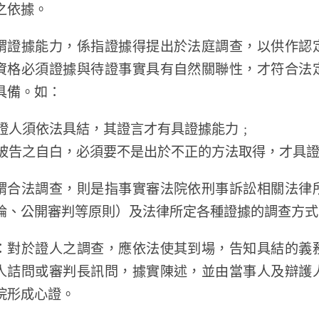
之依據。
謂證據能力，係指證據得提出於法庭調查，以供作認
資格必須證據與待證事實具有自然關聯性，才符合法
具備。如：
. 證人須依法具結，其證言才有具證據能力﹔
. 被告之自白，必須要不是出於不正的方法取得，才具
謂合法調查，則是指事實審法院依刑事訴訟相關法律
論、公開審判等原則）及法律所定各種證據的調查方式
：對於證人之調查，應依法使其到場，告知具結的義
人詰問或審判長訊問，據實陳述，並由當事人及辯護
院形成心證。