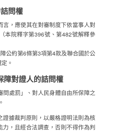
的詰問權
而言，應使其在對審制度下依當事人對
本院釋字第396號、第482號解釋參
障公約第6條第3項第4款及聯合國於公
規定。
保障對證人的詰問權
審問處罰」、對人民身體自由所保障之
。
之證據裁判原則，以嚴格證明法則為核
能力，且經合法調查，否則不得作為判