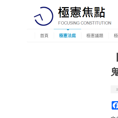
首頁
極憲法庭
極憲議題
極
五