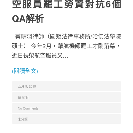
空服員罷工勞資對抗6個
QA解析
蔡晴羽律師（圓矩法律事務所/哈佛法學院
碩士） 今年2月，華航機師罷工才剛落幕，
近日長榮航空服員又…
(閱讀全文)
五月 9, 2019
蔡 晴羽
No Comments
未分類