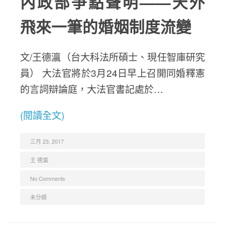
內政部爭點聲明——天外
飛來一筆的婚姻制度流變
文/王德瀛（台大科法所碩士、現任智庫研究
員） 大法官將於3月24日早上召開同婚釋憲
的言詞辯論庭，大法官書記處於…
(閱讀全文)
三月 23, 2017
王 德瀛
No Comments
未分類