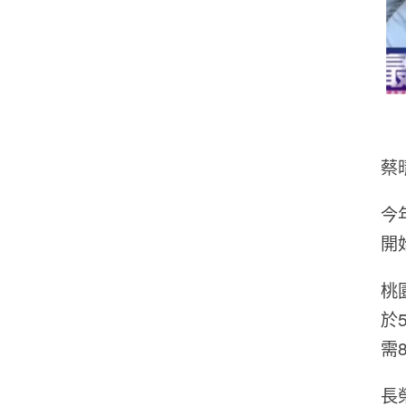
蔡
今
開
桃
於
需
長