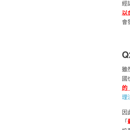
經
以
會
Q
雖
國
的
理
因
「