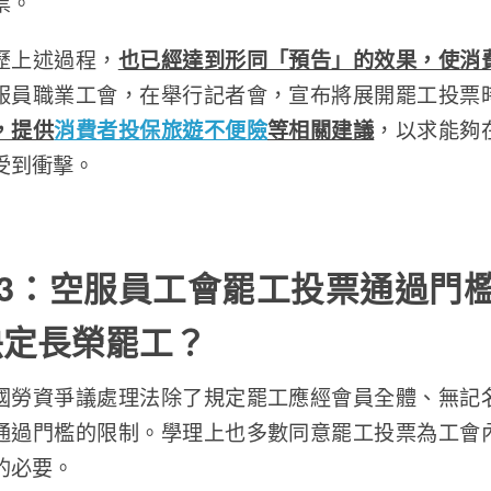
票。
歷上述過程，
也已經達到形同「預告」的效果，使消
服員職業工會，在舉行記者會，宣布將展開罷工投票
，提供
消費者投保旅遊不便險
等相關建議
，以求能夠
受到衝擊。
3
：空服員工會罷工投票通過門
決定長榮罷工？
國勞資爭議處理法除了規定罷工應經會員全體、無記
通過門檻的限制。學理上也多數同意罷工投票為工會
的必要。