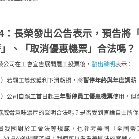
4
：
長榮發出公告表示，預告將
薪」、「取消優惠機票」合法嗎？
榮公司在工會宣告展開罷工投票後，
發出聲明
表示：
1）若罷工導致獲利下滑虧損，將
暫停年終與年度調薪
2）公司自罷工首日起
三年暫停員工優惠機票
使用，但
樣威脅意味濃厚的聲明合法嗎？是否受到言論自由所保
量我國對於工會法等規範，也參考美國「全國勞
,
NLRA
)的規範架構，我們可以看看美國法的案例。