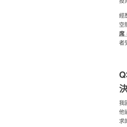
投
經
空
席
者
Q
我
他
求