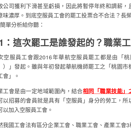
致公司獲利下滑甚至虧損，因此將暫停年終和調薪，
意味濃厚。到底空服員工會的罷工投票合不合法？長榮
A簡單分析給你聽：
1
：這次罷工是誰發起的？職業工
次空服員工會跟2016年華航空服員罷工都是由「
」）」發起。雖與年初發起華航機師罷工之「桃園市
工會」。
業工會是由一定地域範圍內，結合
相同「職業技能」
可以招募的會員就是具有「空服員」身分的勞工，所
可以加入空服員工會。
然我國工會法有區分企業工會、職業工會、產業工會3