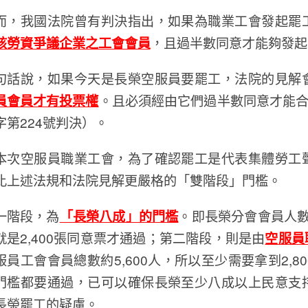
而，我國法院曾有判決指出，如果為職業工會發起罷
該勞資爭議企業之工會會員
，且過半數同意才能夠發起
句話說，如果今天是長榮空服員要罷工，法院的見解
員會員才有投票權
。且必須經由它們過半數同意才能合
字第224號判決）。
本次空服員職業工會，為了確認罷工是代表集體勞工
比上述法規和法院見解更嚴格的「雙階段」門檻。
一階段，為
「長榮八成」的門檻
。即長榮分會會員人數
就是2,400張同意票才通過；第二階段，則是由
空服員
服員工會會員總數約5,600人，所以至少需要拿到2,
門檻都要通過，已可以確保長榮至少八成以上民意支
長榮罷工的疑慮。