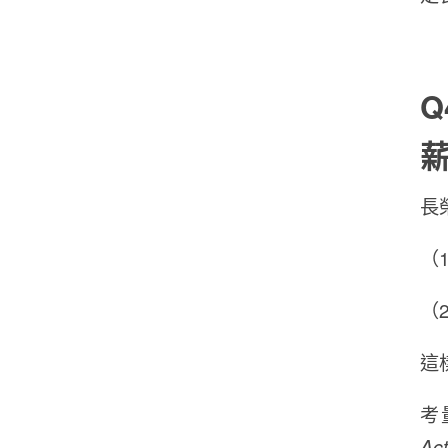
Q
長
（
（
這
考
Act