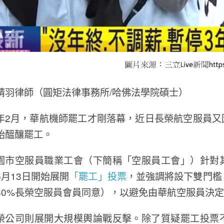
晴羽律師（圓矩法律事務所/哈佛法學院碩士）
年2月，華航機師罷工才剛落幕，近日長榮航空服員又
始醞釀罷工。
園市空服員職業工會（下簡稱「空服員工會」）針對
5月13日開始展開
「罷工」投票
，並強調將設下雙門檻
80%長榮空服員會員同意），以避免由華航空服員決
榮公司則展開大規模輿論戰反擊。除了質疑罷工投票