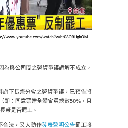
因為與公司間之勞資爭議調解不成立，
其旗下長榮分會之勞資爭議，已預告將
（即：同意票達全體會員總數50%，且
定長榮是否罷工。
不合法，又大動作
發表聲明公告
罷工將