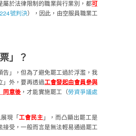
是屬於法律限制的職業與行業別，都
可
224號判決
），因此，由空服員職業工
票」？
預告」，但為了避免罷工過於浮濫，我
立」外，要再透過
工會發起由會員參與
」同意後
，才能實施罷工（
勞資爭議處
能展現「
工會民主
」，而凸顯出罷工是
法接受，一般而言是無法輕易通過罷工