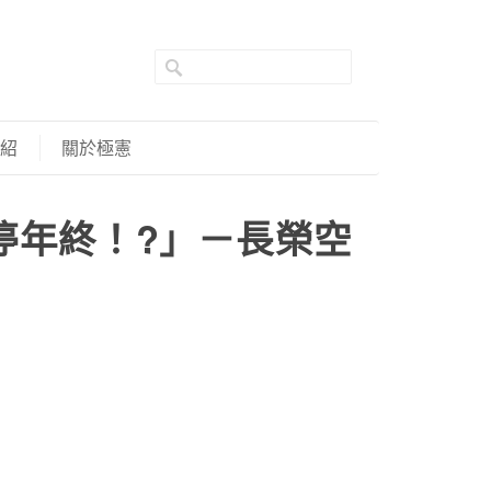
紹
關於極憲
停年終！?」－長榮空