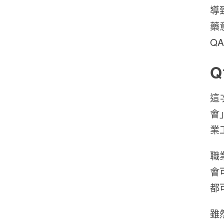
導
藥
Q
Q
這
會
業
職
會
都
雖