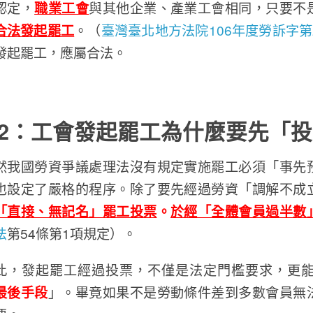
認定，
職業工會
與其他企業、產業工會相同，只要不
合法發起罷工
。（
臺灣臺北地方法院106年度勞訴字第
發起罷工，應屬合法。
2
：工會發起罷工為什麼要先「投
然我國勞資爭議處理法沒有規定實施罷工必須「事先
也設定了嚴格的程序。除了要先經過勞資「調解不成
「直接、無記名」罷工投票
。
於經「全體會員過半數
法
第54條第1項規定）。
此，發起罷工經過投票，不僅是法定門檻要求，更
最後手段
」。畢竟如果不是勞動條件差到多數會員無