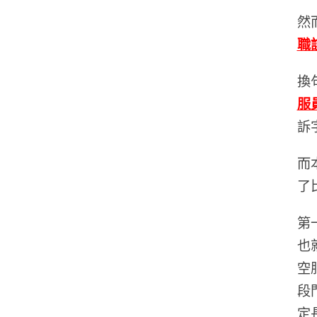
然
職
換
服
訴
而
了
第
也
空
段
定