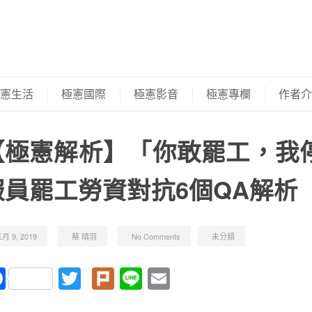
憲生活
極憲國際
極憲影音
極憲專欄
作者介
【極憲解析】「你敢罷工，我
服員罷工勞資對抗6個QA解析
月 9, 2019
蔡 晴羽
No Comments
未分類
Facebook
Twitter
Plurk
Line
Email