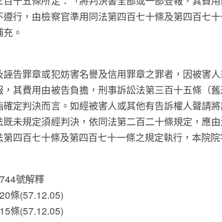
三百十五條所定：「將判決書全部或一部登報，其費用
不遵行，由檢察官準用同法第四百七十條及第四百七十
補充。
及誣告罪章或犯妨害名譽及信用罪章之罪者，因被害人
報，其費用由被告負擔，刑事訴訟法第三百十五條（舊
指確定判決而言。如經被害人或其他有告訴權人聲請將
法既未規定須經判決，依同法第二百二十條規定，應由
法第四百七十條及第四百七十一條之規定執行，本院院
744號解釋
條(57.12.05)
條(57.12.05)