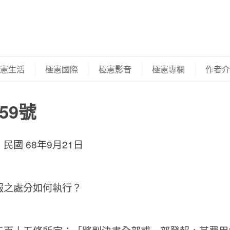
憲生活
極憲國際
極憲影音
極憲專欄
作者介
59號
：
民國 68年9月21日
報之處分如何執行？