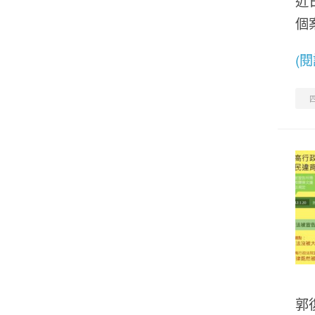
近
個
(
四
郭