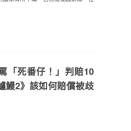
罵「死番仔！」判賠10
鱸鰻2》該如何賠償被歧