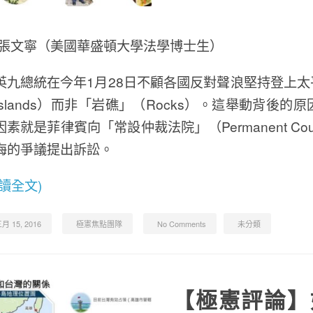
/張文寧（美國華盛頓大學法學博士生）
英九總統在今年1月28日不顧各國反對聲浪堅持登上
Islands）而非「岩礁」（Rocks）。這舉動背後
素就是菲律賓向「常設仲裁法院」（Permanent Court 
海的爭議提出訴訟。
閱讀全文)
月 15, 2016
極憲焦點團隊
No Comments
未分類
【極憲評論】