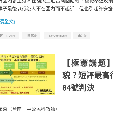
日國內發生有人在護照上貼台灣國貼紙，被檢舉違反刑
案子最後以行為人不在國內而不起訴，但也引起許多擔
閱讀全文)
月 11, 2016
陳 家慶
No Comments
未分類
【極憲議題
貌？短評最高
84號判決
復齊（台南一中公民科教師）