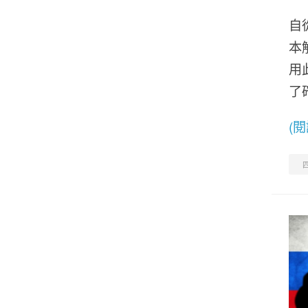
自
本
用
了
(
四