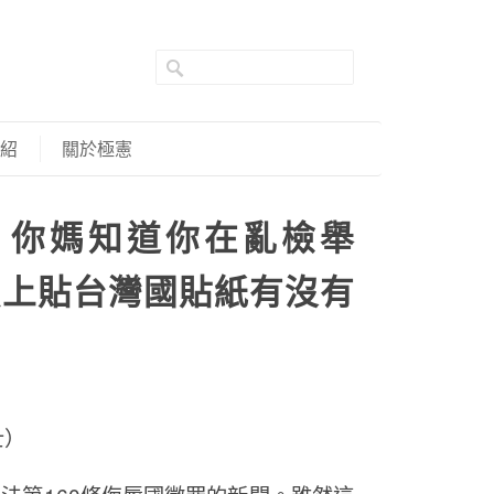
紹
關於極憲
】你媽知道你在亂檢舉
照上貼台灣國貼紙有沒有
士）