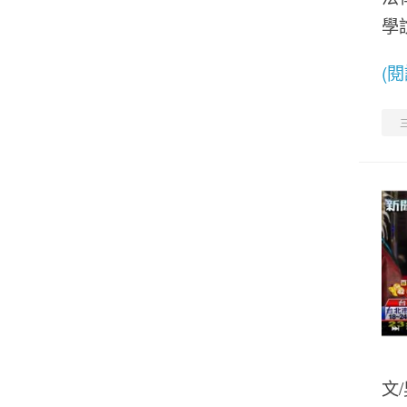
學
(
三
文