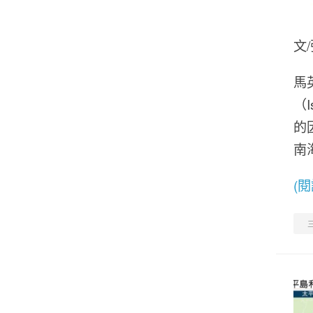
文
馬
（
的因
南
(
三