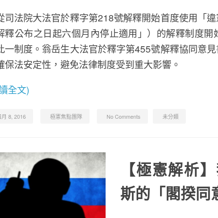
從司法院大法官於釋字第218號解釋開始首度使用「
解釋公布之日起六個月內停止適用」）的解釋制度開
此一制度。翁岳生大法官於釋字第455號解釋協同意
確保法安定性，避免法律制度受到重大影響。
閱讀全文)
月 8, 2016
極憲焦點團隊
No Comments
未分類
【極憲解析】
斯的「閣揆同