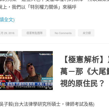
說上，我們以「特別權力關係」來稱呼
閱讀全文)
月 29, 2016
極憲焦點團隊
No Comments
未分類
【極憲解析】
萬－那《大尾
視的原住民？
/吳子毅(台大法律學研究所碩士，律師考試及格)