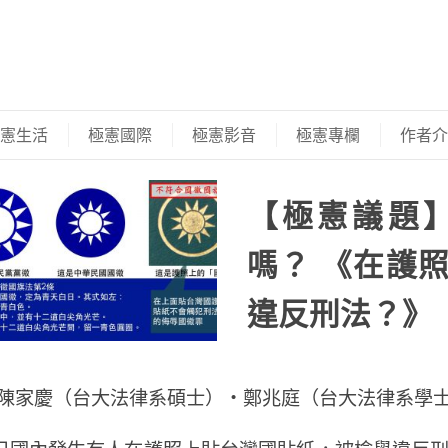
憲生活
極憲國際
極憲影音
極憲專欄
作者介
【極憲議題
嗎？ 《在護
違反刑法？》
/陳家慶（台大法律系碩士）・鄭兆庭（台大法律系學