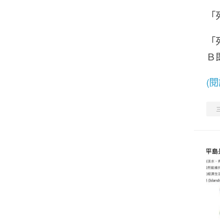
「
「
Ｂ
(
三