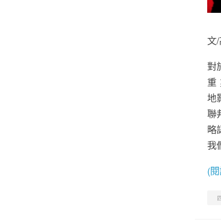
文
對
重
地
聯
略
我
(
四