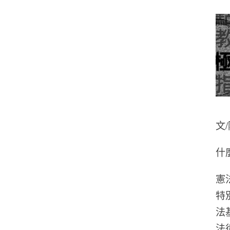
文
什
憲
特
法
法