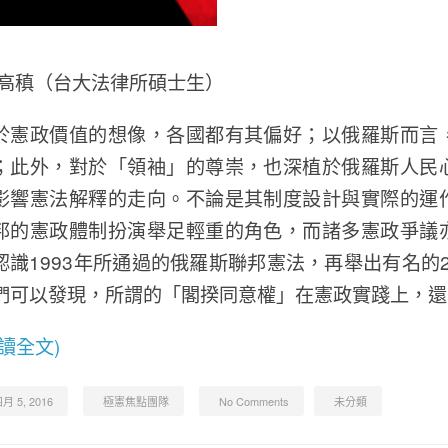
/高稹（台大法律所碩士生）
於憲政價值的想像，各國都有其偏好；以俄羅斯而言
；此外，對於「領袖」的尊崇，也深植於俄羅斯人民
影響憲法解釋的走向。不論是其制度設計與實際的運
邦的憲政體制扮演舉足輕重的角色，而諸多憲政爭議
認識1993年所通過的俄羅斯聯邦憲法，再舉出有名的28
們可以發現，所謂的「閣揆同意權」在憲政實踐上，還
閱讀全文)
月 5, 2016
極憲焦點團隊
No Comments
未分類