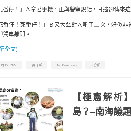
死番仔！」Ａ拿著手機，正與警察說話，耳邊卻傳來這
死番仔！死番仔！」Ｂ又大聲對Ａ吼了二次，好似非
即駕車離開。
閱讀全文)
月 22, 2016
吳 子毅
No Comments
未分類
【極憲解析
島？–南海議