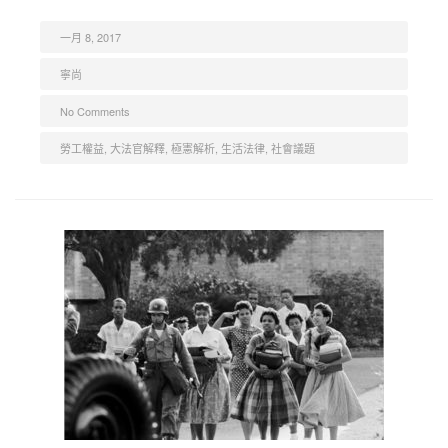
一月 8, 2017
寧尚
No Comments
勞工權益
,
大法官解釋
,
極憲解析
,
生活法律
,
社會議題