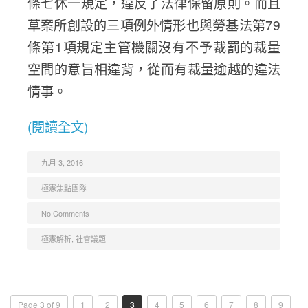
條七休一規定，違反了法律保留原則。而且
草案所創設的三項例外情形也與勞基法第79
條第1項規定主管機關沒有不予裁罰的裁量
空間的意旨相違背，從而有裁量逾越的違法
情事。
(閱讀全文)
九月 3, 2016
極憲焦點團隊
No Comments
極憲解析
,
社會議題
Page 3 of 9
1
2
3
4
5
6
7
8
9