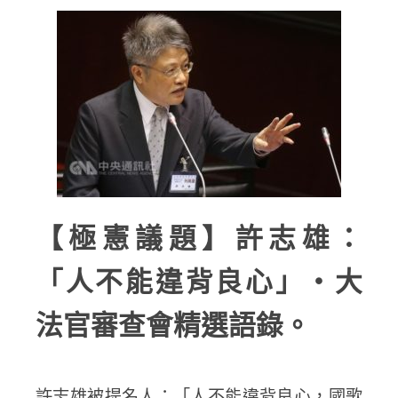
【極憲議題】許志雄：
「人不能違背良心」・大
法官審查會精選語錄。
許志雄被提名人：「人不能違背良心，國歌