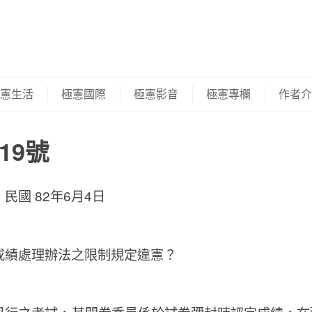
憲生活
極憲國際
極憲影音
極憲專欄
作者介
19號
：
民國 82年6月4日
成績處理辦法之限制規定違憲？