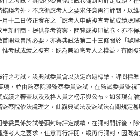
舉行之考試，其閱卷委員係於試卷彌封時評定成績，在
然錯誤者外，不應循應考人之要求任意再行評閱，以維
一月十二日修正發布之「應考人申請複查考試成績處理
求重新評閱、提供參考答案、閱覽或複印試卷。亦不得
徹首開意旨所必要，亦與典試法第二十三條關於「辦理
。惟考試成績之複查，既為兼顧應考人之權益，有關複
舉行之考試，設典試委員會以決定命題標準、評閱標準
事項，並由監察院派監察委員監試，在監試委員監視
試成績之審查以及及格人員之榜示與公布。如發現有潛
請監察院依法處理之，此觀典試法及監試法有關規定甚
閱卷委員係於試卷彌封時評定成績，在彌封開拆後，除
循應考人之要求，任意再行評閱，縱再行彌封，因既有