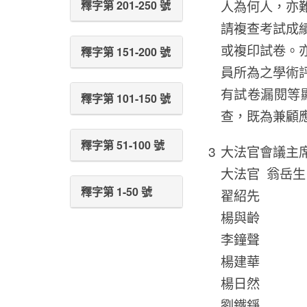
人為何人，亦
釋字第 201-250 號
請複查考試成
或複印試卷。
釋字第 151-200 號
員所為之學術
有試卷漏閱等
釋字第 101-150 號
查，既為兼顧
釋字第 51-100 號
大法官會議主席
大法官 翁岳生
釋字第 1-50 號
翟紹先
楊與齡
李鐘聲
楊建華
楊日然
劉鐵錚