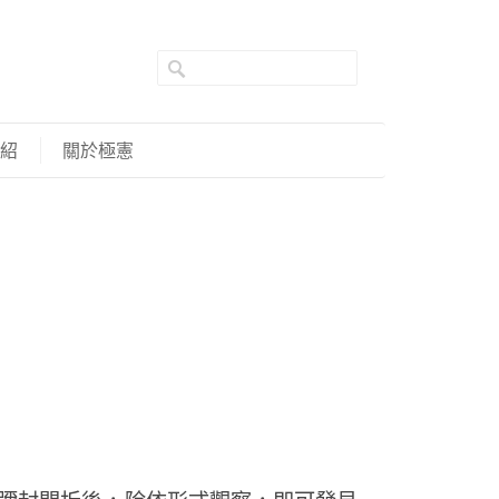
紹
關於極憲