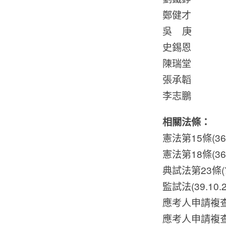
鄭健才
吳 庚
史錫恩
陳瑞堂
張承韜
李志鵬
相關法條：
憲法第15條(36.
憲法第18條(36.
典試法第23條(77
監試法(39.10.2
應考人申請複查考
應考人申請複查考