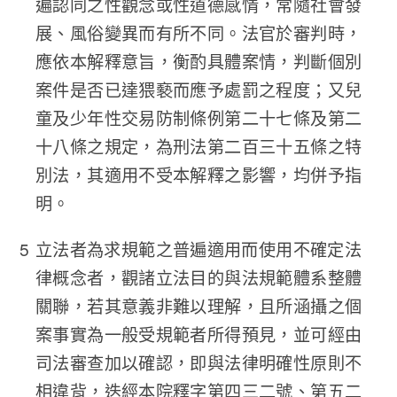
遍認同之性觀念或性道德感情，常隨社會發
展、風俗變異而有所不同。法官於審判時，
應依本解釋意旨，衡酌具體案情，判斷個別
案件是否已達猥褻而應予處罰之程度；又兒
童及少年性交易防制條例第二十七條及第二
十八條之規定，為刑法第二百三十五條之特
別法，其適用不受本解釋之影響，均併予指
明。
立法者為求規範之普遍適用而使用不確定法
律概念者，觀諸立法目的與法規範體系整體
關聯，若其意義非難以理解，且所涵攝之個
案事實為一般受規範者所得預見，並可經由
司法審查加以確認，即與法律明確性原則不
相違背，迭經本院釋字第四三二號、第五二