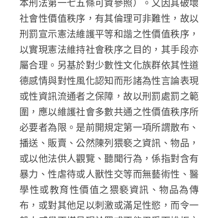
本刑法第一七五條可資參照）。又因其破壞
社會性價值秩序，有其倫理可非難性，故以
刑罰宣示憲法維護平等和諧之性價值秩序，
以實現憲法維持社會秩序之目的，其手段亦
屬合理。另基於對少數性文化族群依其性道
德感情與對性風化認知而形諸為性言論表現
或性資訊流通者之保障，故以刑罰處罰之範
圍，應以維護社會多數共通之性價值秩序所
必要者為限。是前開規定第一項所謂散布、
播送、販賣、公然陳列猥褻之資訊、物品，
或以他法供人觀覽、聽聞行為，係指對含有
暴力、性虐待或人獸性交等而無藝術性、醫
學性或教育性價值之猥褻資訊、物品為傳
布，或對其他足以刺激或滿足性慾，而令一