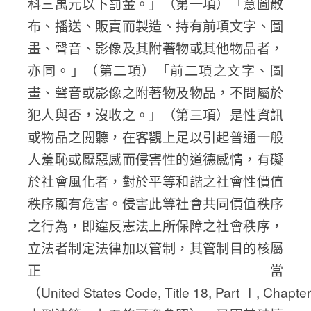
科三萬元以下罰金。」（第一項）「意圖散
布、播送、販賣而製造、持有前項文字、圖
畫、聲音、影像及其附著物或其他物品者，
亦同。」（第二項）「前二項之文字、圖
畫、聲音或影像之附著物及物品，不問屬於
犯人與否，沒收之。」（第三項）是性資訊
或物品之閱聽，在客觀上足以引起普通一般
人羞恥或厭惡感而侵害性的道德感情，有礙
於社會風化者，對於平等和諧之社會性價值
秩序顯有危害。侵害此等社會共同價值秩序
之行為，即違反憲法上所保障之社會秩序，
立法者制定法律加以管制，其管制目的核屬
正當
（United States Code, Title 18, Part Ⅰ, Chapt