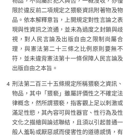
物品，不問屬於犯人與否，一概沒收，亦僅
限於違反前二項規定之猥褻資訊附著物及物
品。依本解釋意旨，上開規定對性言論之表
現與性資訊之流通，並未為過度之封鎖與歧
視，對人民言論及出版自由之限制尚屬合
理，與憲法第二十三條之比例原則要無不
符，並未違背憲法第十一條保障人民言論及
出版自由之本旨。
刑法第二百三十五條規定所稱猥褻之資訊、
物品，其中「猥褻」雖屬評價性之不確定法
律概念，然所謂猥褻，指客觀上足以刺激或
滿足性慾，其內容可與性器官、性行為及性
文化之描繪與論述聯結，且須以引起普通一
般人羞恥或厭惡感而侵害性的道德感情，有