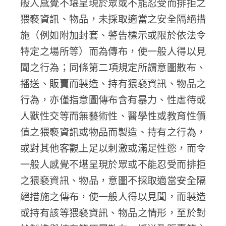
般人感覺不堪呈現於眾或不能忍受而排拒之
猥褻資訊、物品，未採取適當之安全隔絕措
施（例如附加封套、警告標示或限於依法令
特定之場所等）而為傳布，使一般人得以見
聞之行為；同條第二項規定所謂意圖散布、
播送、販賣而製造、持有猥褻資訊、物品之
行為，亦僅指意圖傳布含有暴力、性虐待或
人獸性交等而無藝術性、醫學性或教育性價
值之猥褻資訊或物品而製造、持有之行為，
或對其他客觀上足以刺激或滿足性慾，而令
一般人感覺不堪呈現於眾或不能忍受而排拒
之猥褻資訊、物品，意圖不採取適當安全隔
絕措施之傳布，使一般人得以見聞，而製造
或持有該等猥褻資訊、物品之情形，至於對